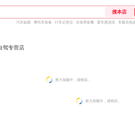
汽车贴膜
摩托车装备
行车记录仪
京保养套餐
爱车惠清洗
车载充电
自驾专营店
努力加载中，请稍后...
努力加载中，请稍后...