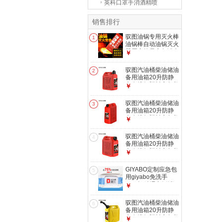
英科口罩手消酒精喷
销售排行
驭图油锅专用灭火棒
1
油锅棒自动油锅灭火
器厨房简易应急消火
￥
用具水基新 80ml 水
基 1支
驭图汽油桶柴油储油
2
备用油箱20升防静
电自排气塑料应急救
￥
援10倒油省力 5升桶
红色 1个
驭图汽油桶柴油储油
3
备用油箱20升防静
电自排气塑料应急救
￥
援10倒油省力 20升
桶红色 1个
驭图汽油桶柴油储油
4
备用油箱20升防静
电自排气塑料应急救
￥
援10倒油省力 10升
桶红色 1个
GIYABO定制应急包
5
用giyabo免洗手
75%酒精湿巾纸消
￥
毒湿巾一次性99.9%
杀菌
驭图汽油桶柴油储油
6
备用油箱20升防静
电自排气塑料应急救
￥