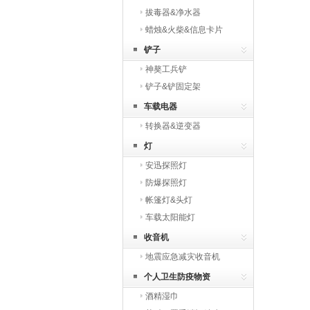
拔毒器&净水器
蜡烛&火柴&信息卡片
铲子
神獒工兵铲
铲子&铲固定架
车载电器
转换器&逆变器
灯
安迅探照灯
防爆探照灯
帐篷灯&头灯
车载太阳能灯
收音机
地震应急减灾收音机
个人卫生防疫物资
酒精湿巾