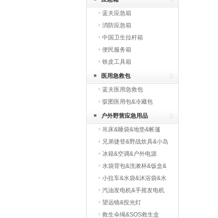
蓝夫应急箱
消防应急箱
中国卫生拉杆箱
便民服务箱
铁皮工具箱
医用急救包
蓝夫医用急救包
驭图医用包&冷藏包
户外野营应急用品
吊床&睡袋&地垫&帐篷
兄弟捷登&野战炊具&小岛
炉
冰箱&空调&户外电源
水袋背包&洗漱杯&饭盒&
水壶
小拉车&水袋&沐浴袋&水
桶
汽油发电机&手摇发电机
望远镜&投光灯
救生伞绳&SOS救生盒