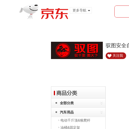
更多导航
服装城
食品
金融
驭图安全
关注我
全部分类
汽车用品
电动千斤顶&猴爬杆
油桶&固定架