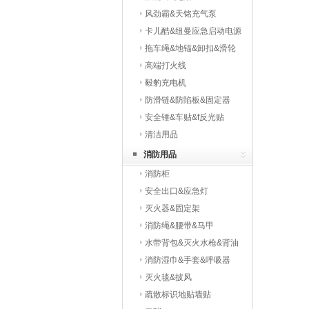
风劲霸&天铭充气泵
卡儿酷&纽曼应急启动电源
拖车绳&地锚&卸扣&滑轮
高端打火线
毅豹充电机
防滑链&防陷板&固定器
安全锤&车贴&f反光贴
清洁用品
消防用品
消防柜
安全出口&应急灯
灭火器&固定架
消防绳&腰带&马甲
水带背包&灭火水枪&背油
桶
消防湿巾&手套&呼吸器
灭火毯&披风
疏散标识地贴墙贴